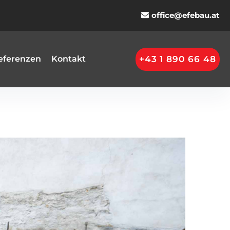
office@efebau.at
+43 1 890 66 48
eferenzen
Kontakt