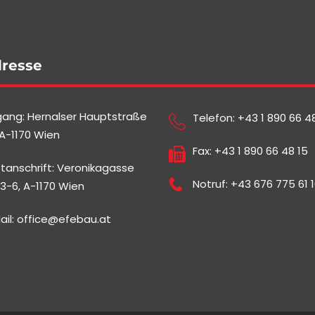
resse
gang: Hernalser Hauptstraße
Telefon:
+43 1 890 66 4
 A-1170 Wien
Fax: +43 1 890 66 48 15
tanschrift: Veronikagasse
Notruf:
+43 676 775 61 
3-6, A-1170 Wien
ail:
office@efebau.at