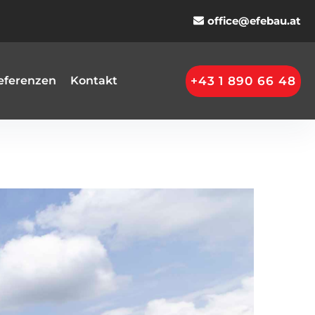
office@efebau.at
+43 1 890 66 48
eferenzen
Kontakt